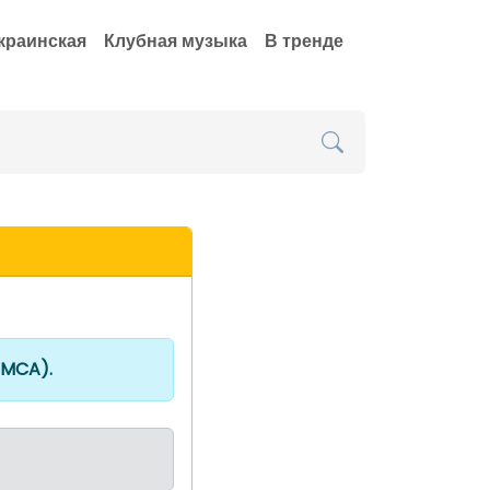
краинская
Клубная музыка
В тренде
DMCA).